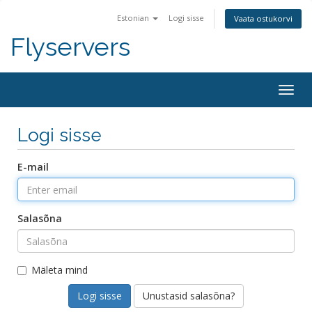
Estonian
Logi sisse
Vaata ostukorvi
Flyservers
Togg
navig
Logi sisse
E-mail
Salasõna
Mäleta mind
Unustasid salasõna?