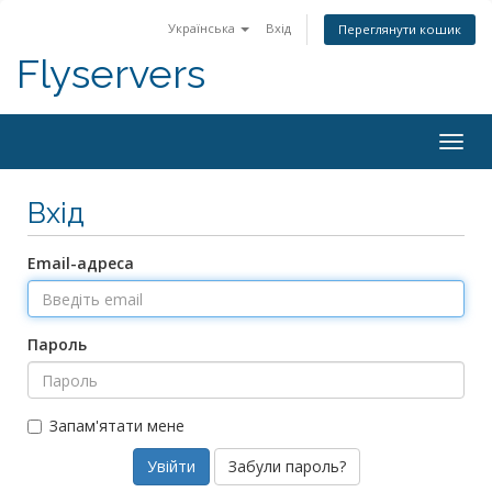
Українська
Вхід
Переглянути кошик
Flyservers
Togg
navig
Вхід
Email-адреса
Пароль
Запам'ятати мене
Забули пароль?