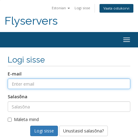
Estonian
Logi sisse
Vaata ostukorvi
Flyservers
Togg
navig
Logi sisse
E-mail
Salasõna
Mäleta mind
Unustasid salasõna?