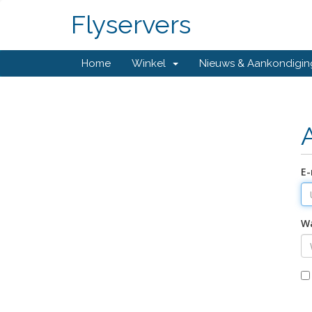
Flyservers
Home
Winkel
Nieuws & Aankondigi
E-
W