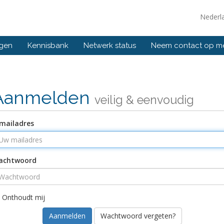
Nederl
ngen
Kennisbank
Netwerk status
Neem contact op m
Aanmelden
veilig & eenvoudig
mailadres
achtwoord
Onthoudt mij
Wachtwoord vergeten?