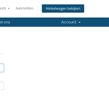
ands
Aanmelden
Winkelwagen bekijken
et ons
Account