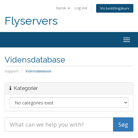
Dansk
Log ind
Vis bestillingskurv
Flyservers
Togg
navig
Vidensdatabase
Support
Vidensdatabase
Kategorier