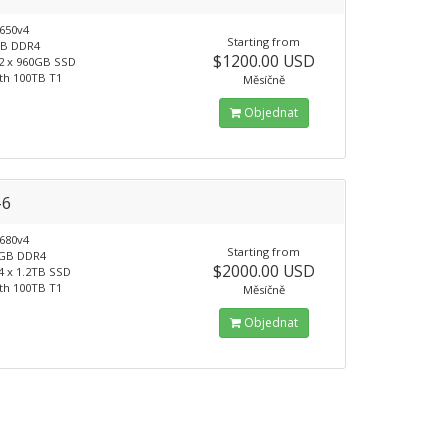
650v4
Starting from
B DDR4
$1200.00 USD
2 x 960GB SSD
th 100TB T1
Měsíčně
Objednat
-6
680v4
Starting from
GB DDR4
$2000.00 USD
4 x 1.2TB SSD
th 100TB T1
Měsíčně
Objednat