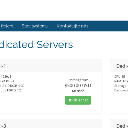
řešení
Stav systému
Kontaktujte nás
dicated Servers
i-1
Dedi
-1230v6
CPU E5-1
Starting from
2GB DDR4
RAM 32G
$500.00 USD
e 2 x 240GB SSD
Storage 
dth 100TB T2
Bandwid
Měsíčně
Objednat
i-3
Dedi