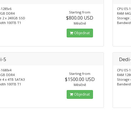
-1285v6
CPU E5-1
Starting from
2GB DDR4
RAM 64G
$800.00 USD
e 2 x 240GB SSD
Storage 
dth 100TB T1
Bandwid
Měsíčně
Objednat
i-5
Dedi
-1680v4
CPU E5-1
Starting from
4GB DDR4
RAM 128
$1500.00 USD
e 4 x 4TB SATA3
Storage 
dth 100TB T1
Bandwid
Měsíčně
Objednat