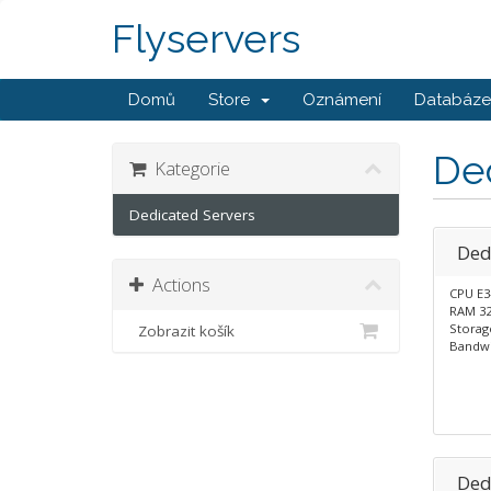
Flyservers
Domů
Store
Oznámení
Databáze 
De
Kategorie
Dedicated Servers
Ded
Actions
CPU E3
RAM 3
Storag
Zobrazit košík
Bandwi
Ded