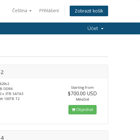
Čeština
Přihlášení
Zobrazit košík
Účet
-2
620v2
Starting from
B DDR4
$700.00 USD
2 x 3TB SATA3
th 100TB T2
Měsíčně
Objednat
-4