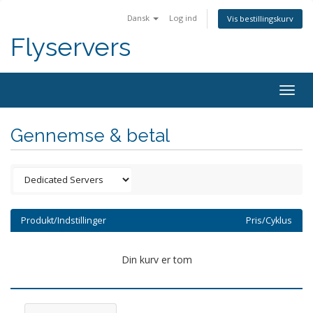
Dansk
Log ind
Vis bestillingskurv
Flyservers
Togg
navig
Gennemse & betal
Produkt/Indstillinger
Pris/Cyklus
Din kurv er tom