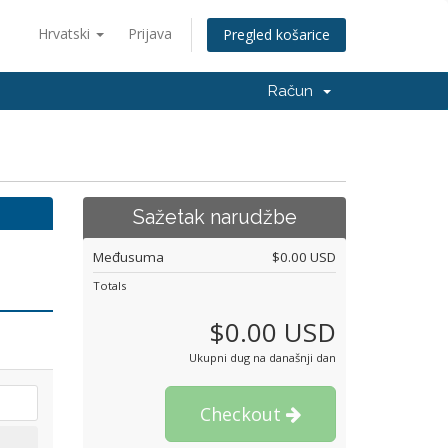
Hrvatski
Prijava
Pregled košarice
Račun
Sažetak narudžbe
Međusuma
$0.00 USD
Totals
$0.00 USD
Ukupni dug na današnji dan
Checkout