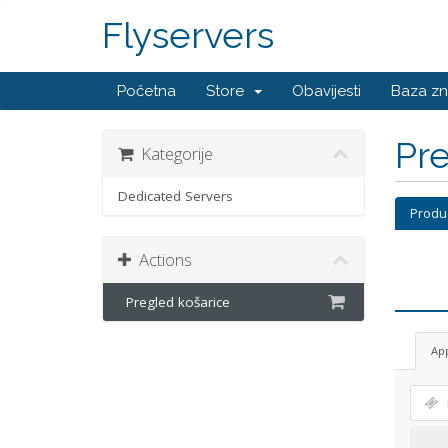
Flyservers
Početna
Store
Obavijesti
Baza zn
Pre
Kategorije
Dedicated Servers
Produ
Actions
Pregled košarice
Ap