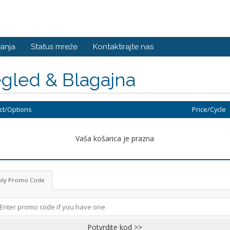
anja
Status mreže
Kontaktirajte nas
gled & Blagajna
ct/Options
Price/Cycle
Vaša košarica je prazna
ply Promo Code
Potvrdite kod >>